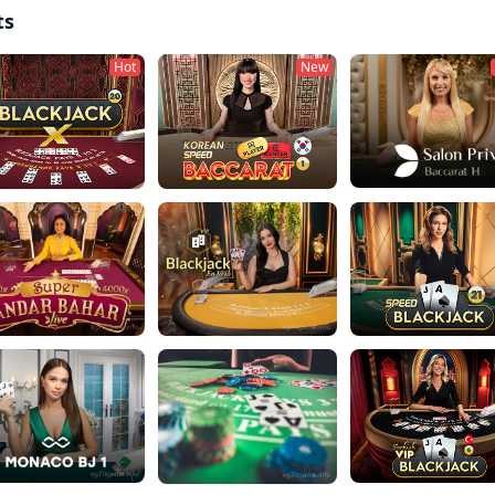
ts
Hot
New
Salon Prive Baccarat
ckjackX 20
Korean Speed Baccarat 1
er Andar Bahar
VIP Blackjack en Español 3
Speed Blackjack 21