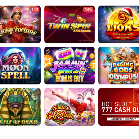
Hot
New
ky Fortune
Twin Spin XXXtreme
9 Lions Hold the Jac
n Spell
Jammin Jars
Raging Gods_ Olym
is of Dead
Santa's Gift Rush
Hot Slot_ 777 Cash O