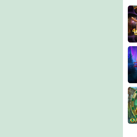
Luc
Moo
Oas