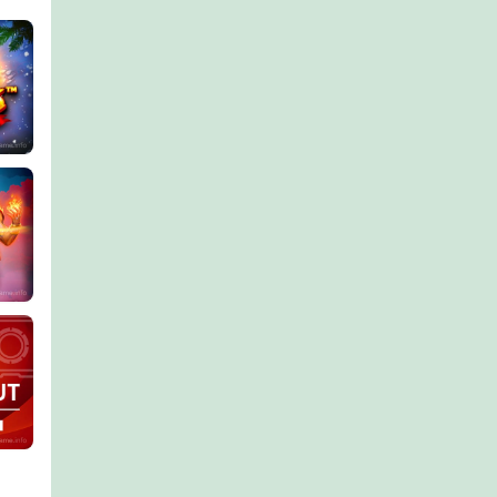
kpot Santas Jackpots
pus Power Combo
ut Extremely Edition