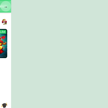
→
Slots
Like
ckpot