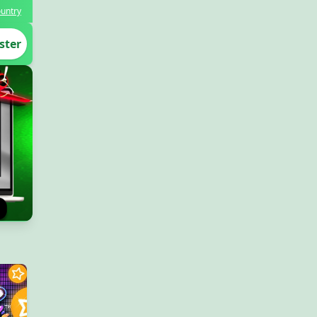
untry
ster
💰
29/06/2026 شی*** نے جیتے 48,000 PKR 💰