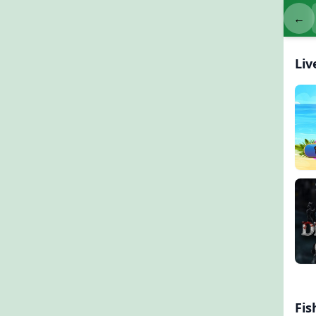
←
Li
100
Dra
Fis