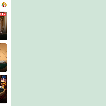
Like
 H