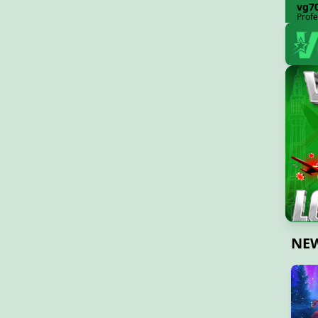
vg7
Profe
NE