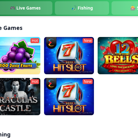
🎮 Live Games
🎣 Fishing
🎰 
ve Games
Hot
New
 Juicy Fruits
2023 Hit Slot (Dice)
12 Bells Love the Ja
Hot
New
cula's Castle
2023 Hit Slot (Dice)
hing