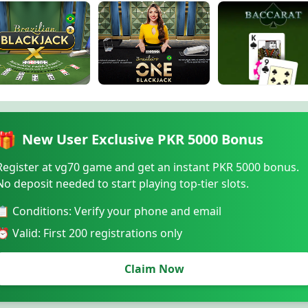
aco Blackjack 1
Turkish VIP Blackjac
Classic Speed Blackjack 23
Baccarat
zilian BlackjackX 2
Brazilian ONE Blackjack
🎁
New User Exclusive PKR 5000 Bonus
Register at vg70 game and get an instant PKR 5000 bonus.
No deposit needed to start playing top-tier slots.
📋 Conditions: Verify your phone and email
⏰ Valid: First 200 registrations only
Claim Now