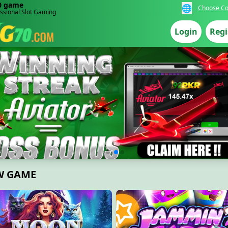
0 game
🌐
Choose Co
ssional Slot Gaming
Login
Regi
W GAME