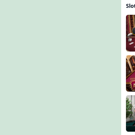
Slo
Bla
Sup